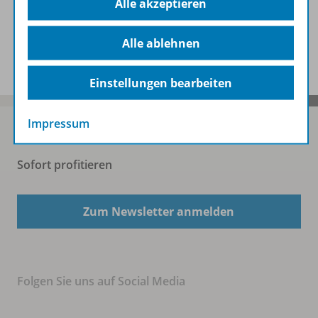
Alle akzeptieren
Zugehörige Produkte
Alle ablehnen
Einstellungen bearbeiten
Impressum
Sofort profitieren
Zum Newsletter anmelden
Folgen Sie uns auf Social Media