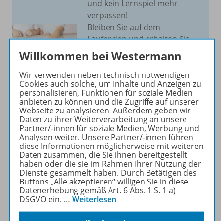
und kein Lernspiel mehr
verpassen!
Bleiben Sie auf dem
Laufenden und erhalten Sie
Informationen und Tipps zu
Willkommen bei Westermann
unserem Förder- und
Fordermaterial direkt in Ihr
Wir verwenden neben technisch notwendigen
Cookies auch solche, um Inhalte und Anzeigen zu
Postfach.
personalisieren, Funktionen für soziale Medien
anbieten zu können und die Zugriffe auf unserer
Webseite zu analysieren. Außerdem geben wir
JETZT ANMELDEN
Daten zu ihrer Weiterverarbeitung an unsere
Partner/-innen für soziale Medien, Werbung und
Analysen weiter. Unsere Partner/-innen führen
diese Informationen möglicherweise mit weiteren
Daten zusammen, die Sie ihnen bereitgestellt
haben oder die sie im Rahmen Ihrer Nutzung der
Dienste gesammelt haben. Durch Betätigen des
Produktinformationen
Buttons „Alle akzeptieren“ willigen Sie in diese
Datenerhebung gemäß Art. 6 Abs. 1 S. 1 a)
DSGVO ein.
…
Weiterlesen
Beschreibung