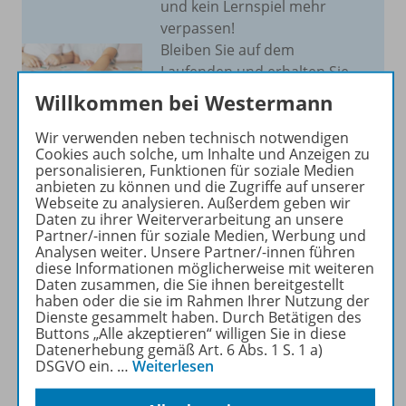
und kein Lernspiel mehr
verpassen!
Bleiben Sie auf dem
Laufenden und erhalten Sie
Informationen und Tipps zu
Willkommen bei Westermann
unserem Förder- und
Fordermaterial direkt in Ihr
Wir verwenden neben technisch notwendigen
Cookies auch solche, um Inhalte und Anzeigen zu
Postfach.
personalisieren, Funktionen für soziale Medien
anbieten zu können und die Zugriffe auf unserer
Webseite zu analysieren. Außerdem geben wir
JETZT ANMELDEN
Daten zu ihrer Weiterverarbeitung an unsere
Partner/-innen für soziale Medien, Werbung und
Analysen weiter. Unsere Partner/-innen führen
diese Informationen möglicherweise mit weiteren
Daten zusammen, die Sie ihnen bereitgestellt
haben oder die sie im Rahmen Ihrer Nutzung der
Dienste gesammelt haben. Durch Betätigen des
Produktinformationen
Buttons „Alle akzeptieren“ willigen Sie in diese
Datenerhebung gemäß Art. 6 Abs. 1 S. 1 a)
DSGVO ein.
…
Weiterlesen
Beschreibung