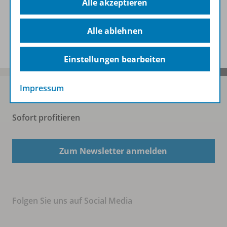
Alle akzeptieren
Zugehörige Produkte
Alle ablehnen
Einstellungen bearbeiten
Impressum
Sofort profitieren
Zum Newsletter anmelden
Folgen Sie uns auf Social Media