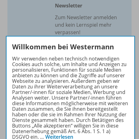
Newsletter
Zum Newsletter anmelden
und kein Lernspiel mehr
verpassen!
Bleiben Sie auf dem
Willkommen bei Westermann
Laufenden und erhalten Sie
Informationen und Tipps zu
Wir verwenden neben technisch notwendigen
unserem Förder- und
Cookies auch solche, um Inhalte und Anzeigen zu
Fordermaterial direkt in Ihr
personalisieren, Funktionen für soziale Medien
anbieten zu können und die Zugriffe auf unserer
Postfach.
Webseite zu analysieren. Außerdem geben wir
Daten zu ihrer Weiterverarbeitung an unsere
Partner/-innen für soziale Medien, Werbung und
JETZT ANMELDEN
Analysen weiter. Unsere Partner/-innen führen
diese Informationen möglicherweise mit weiteren
Daten zusammen, die Sie ihnen bereitgestellt
haben oder die sie im Rahmen Ihrer Nutzung der
Dienste gesammelt haben. Durch Betätigen des
Buttons „Alle akzeptieren“ willigen Sie in diese
Datenerhebung gemäß Art. 6 Abs. 1 S. 1 a)
Produktinformationen
DSGVO ein.
…
Weiterlesen