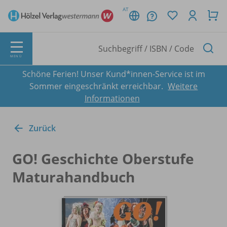
AT
MENÜ
Schöne Ferien! Unser Kund*innen-Service ist im
Sommer eingeschränkt erreichbar.
Weitere
Informationen
Zurück
GO! Geschichte Oberstufe
Maturahandbuch