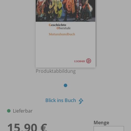
Produktabbildung
Blick ins Buch
Lieferbar
Menge
15,90 €
Es 