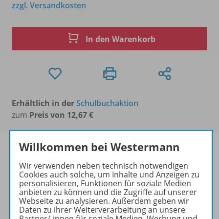
zzgl. Versandkosten
In den Warenkorb
Erhältlich in der
Schulbuchaktion
zum
Preis von 12,67 €
Willkommen bei Westermann
Wir verwenden neben technisch notwendigen
Cookies auch solche, um Inhalte und Anzeigen zu
Produktinformationen
personalisieren, Funktionen für soziale Medien
anbieten zu können und die Zugriffe auf unserer
Webseite zu analysieren. Außerdem geben wir
Daten zu ihrer Weiterverarbeitung an unsere
Zugehörige Produkte
Partner/-innen für soziale Medien, Werbung und