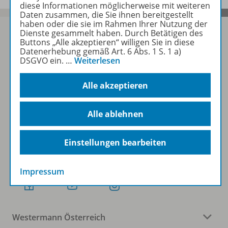
diese Informationen möglicherweise mit weiteren
Daten zusammen, die Sie ihnen bereitgestellt
haben oder die sie im Rahmen Ihrer Nutzung der
Dienste gesammelt haben. Durch Betätigen des
Buttons „Alle akzeptieren“ willigen Sie in diese
Datenerhebung gemäß Art. 6 Abs. 1 S. 1 a)
Sofort profitieren
DSGVO ein.
…
Weiterlesen
Alle akzeptieren
Zum Newsletter anmelden
Alle ablehnen
Folgen Sie uns auf Social Media
Einstellungen bearbeiten
Impressum
Westermann Österreich