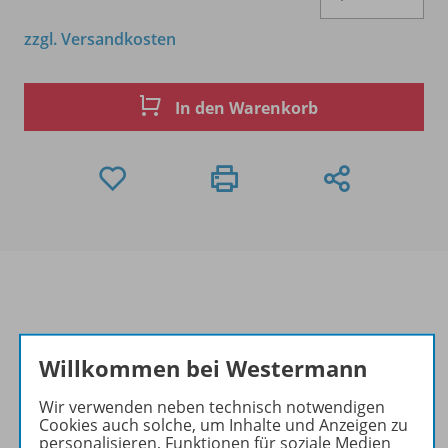
zzgl. Versandkosten
In den Warenkorb
Produktinformationen
Willkommen bei Westermann
Wir verwenden neben technisch notwendigen
Beschreibung
Cookies auch solche, um Inhalte und Anzeigen zu
personalisieren, Funktionen für soziale Medien