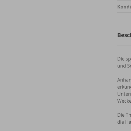
Kondi
Besc
Die sp
und S
Anhan
erkun
Unter
Wecke
Die T
die H