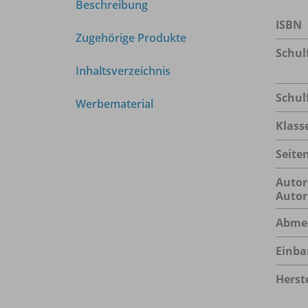
Beschreibung
ISBN
Zugehörige Produkte
Schul
Inhaltsverzeichnis
Schul
Werbematerial
Klass
Seite
Autor
Autor
Abme
Einba
Herste