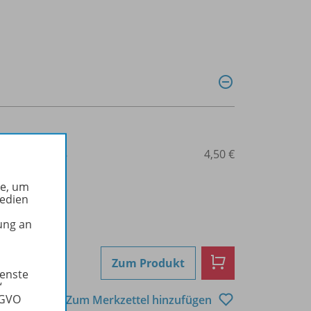
3-7055-1207-8
4,50 €
he, um
Medien
ung an
Zum Produkt
ienste
“
SGVO
Zum Merkzettel hinzufügen