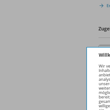
E
Zuge
Will
Wir v
Inhalt
anbie
analy
unser
weite
mögli
berei
gesam
willig