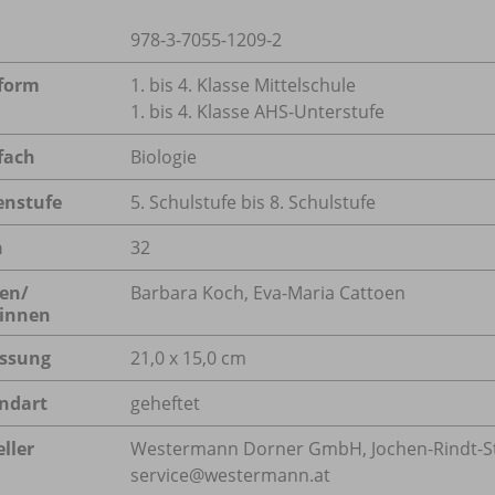
978-3-7055-1209-2
form
1. bis 4. Klasse Mittelschule
1. bis 4. Klasse AHS-Unterstufe
fach
Biologie
enstufe
5. Schulstufe bis 8. Schulstufe
n
32
en/
Barbara Koch, Eva-Maria Cattoen
innen
ssung
21,0 x 15,0 cm
ndart
geheftet
ller
Westermann Dorner GmbH, Jochen-Rindt-Stra
service@westermann.at