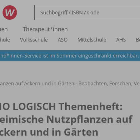
nen
Therapeut*innen
hule
Volksschule
ASO
Mittelschule
AHS
B
nd*innen-Service ist im Sommer eingeschränkt erreichbar
nzen auf Äckern und in Gärten - Beobachten, Forschen, V
IO LOGISCH Themenheft:
eimische Nutzpflanzen auf
ckern und in Gärten