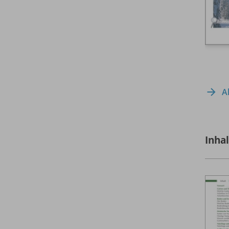
A
Inha