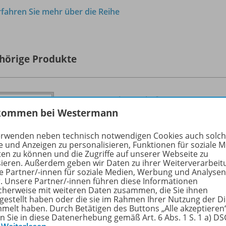
rfahren Sie mehr über die Reihe
hörige Produkte
BIO LOGISCH Themenheft:
kommen bei Westermann
Heimisches Obst
978-
Beobachten, Forschen, Verstehen
erwenden neben technisch notwendigen Cookies auch solc
e und Anzeigen zu personalisieren, Funktionen für soziale 
Lieferbar
ten zu können und die Zugriffe auf unserer Webseite zu
sieren. Außerdem geben wir Daten zu ihrer Weiterverarbeit
e Partner/-innen für soziale Medien, Werbung und Analysen
r. Unsere Partner/-innen führen diese Informationen
cherweise mit weiteren Daten zusammen, die Sie ihnen
tgestellt haben oder die sie im Rahmen Ihrer Nutzung der D
melt haben. Durch Betätigen des Buttons „Alle akzeptieren
en Sie in diese Datenerhebung gemäß Art. 6 Abs. 1 S. 1 a) D