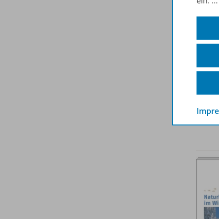
ein.
Impr