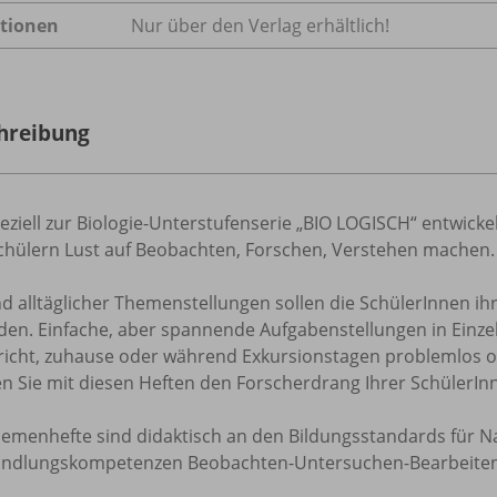
tionen
Nur über den Verlag erhältlich!
hreibung
eziell zur Biologie-Unterstufenserie „BIO LOGISCH“ entwic
chülern Lust auf Beobachten, Forschen, Verstehen machen.
d alltäglicher Themenstellungen sollen die SchülerInnen
den. Einfache, aber spannende Aufgabenstellungen in Einz
richt, zuhause oder während Exkursionstagen problemlos 
n Sie mit diesen Heften den Forscherdrang Ihrer SchülerIn
hemenhefte sind didaktisch an den Bildungsstandards für N
andlungskompetenzen Beobachten-Untersuchen-Bearbeiten