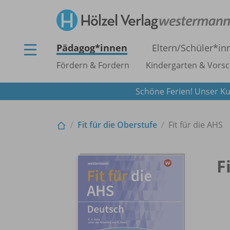
Pädagog*innen
Eltern/
Schüler*in
Fördern & Fordern
Kindergarten & Vorsc
Schöne Ferien! Unser Ku
Fit für die Oberstufe
Fit für die AHS
F