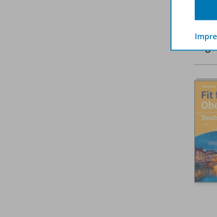
E
Impr
Zuge