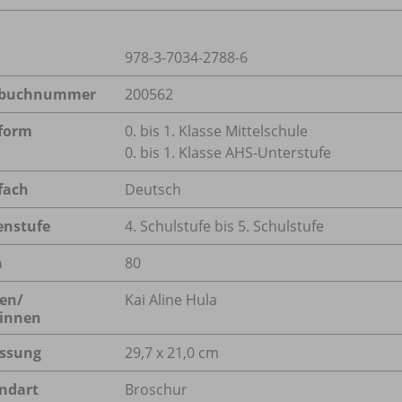
978-3-7034-2788-6
lbuchnummer
200562
form
0. bis 1. Klasse Mittelschule
0. bis 1. Klasse AHS-Unterstufe
fach
Deutsch
enstufe
4. Schulstufe bis 5. Schulstufe
n
80
en/
Kai Aline Hula
innen
ssung
29,7 x 21,0 cm
ndart
Broschur