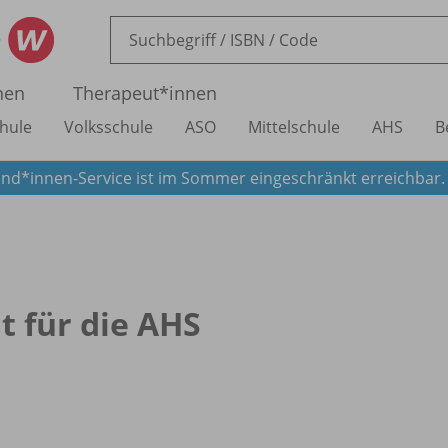
nen
Therapeut*innen
hule
Volksschule
ASO
Mittelschule
AHS
B
nd*innen-Service ist im Sommer eingeschränkt erreichbar
it für die AHS