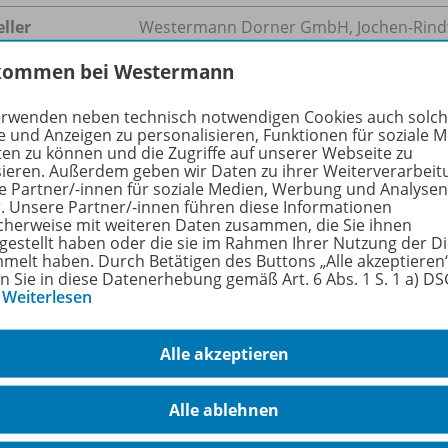
ller
Westermann Dorner GmbH, Jochen-Rindt-S
service@westermann.at
kommen bei Westermann
erwenden neben technisch notwendigen Cookies auch solc
e und Anzeigen zu personalisieren, Funktionen für soziale 
hreibung
ten zu können und die Zugriffe auf unserer Webseite zu
sieren. Außerdem geben wir Daten zu ihrer Weiterverarbeit
e Partner/-innen für soziale Medien, Werbung und Analysen
r. Unsere Partner/-innen führen diese Informationen
cherweise mit weiteren Daten zusammen, die Sie ihnen
en einfachen Übergang von der 4. Klasse Volksschule i
tgestellt haben oder die sie im Rahmen Ihrer Nutzung der D
melt haben. Durch Betätigen des Buttons „Alle akzeptieren
en Sie in diese Datenerhebung gemäß Art. 6 Abs. 1 S. 1 a) D
…
Weiterlesen
nd wiederholt alle wichtigen Lerninhalte der Volksschule i
ang ins Gymnasium. Er bietet Übungsmaterialien zu den 
rten und bereitet sukzessive auf die Sprache und Anforder
Alle akzeptieren
erklärungen mit Beispielen sowie praktische Lerntipps und
berprüfung des Lernerfolgs runden das Angebot ab.
Alle ablehnen