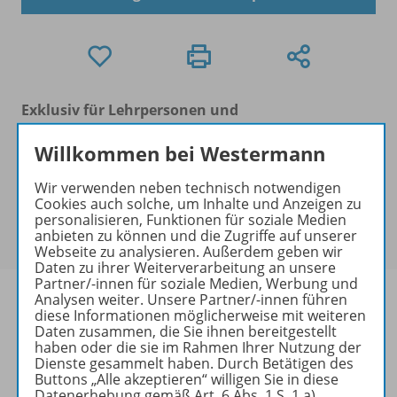
Exklusiv für Lehrpersonen und
Lehramtsstudierende
Willkommen bei Westermann
Ein kostenfreies Digitales Prüfexemplar kann von
Lehrpersonen und Lehramtsstudierenden
Wir verwenden neben technisch notwendigen
angefordert werden.
Cookies auch solche, um Inhalte und Anzeigen zu
Erhältlich in der
Schulbuchaktion
personalisieren, Funktionen für soziale Medien
anbieten zu können und die Zugriffe auf unserer
zum
Preis von 25,59 €
Webseite zu analysieren. Außerdem geben wir
Daten zu ihrer Weiterverarbeitung an unsere
Partner/-innen für soziale Medien, Werbung und
Analysen weiter. Unsere Partner/-innen führen
diese Informationen möglicherweise mit weiteren
Daten zusammen, die Sie ihnen bereitgestellt
haben oder die sie im Rahmen Ihrer Nutzung der
Produktinformationen
Dienste gesammelt haben. Durch Betätigen des
Buttons „Alle akzeptieren“ willigen Sie in diese
Datenerhebung gemäß Art. 6 Abs. 1 S. 1 a)