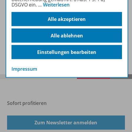
DSGVO ein.
…
Weiterlesen
Beschreibung
Alle akzeptieren
Zugehörige Produkte
Alle ablehnen
Einstellungen bearbeiten
Video
Impressum
Sofort profitieren
Zum Newsletter anmelden