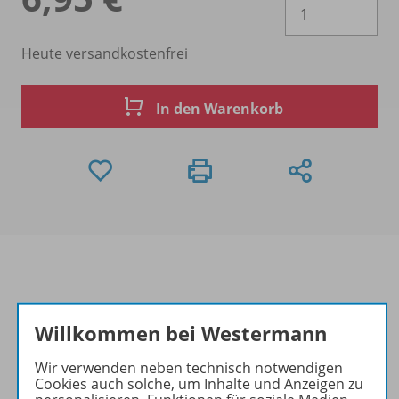
Es 
Heute versandkostenfrei
In den Warenkorb
Produktinformationen
Willkommen bei Westermann
Wir verwenden neben technisch notwendigen
Cookies auch solche, um Inhalte und Anzeigen zu
Beschreibung