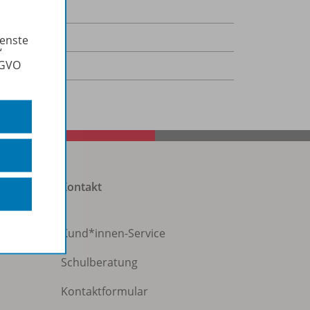
,4 kB
ienste
“
SGVO
-Dokument
Kontakt
Kund*innen-Service
Schulberatung
Kontaktformular