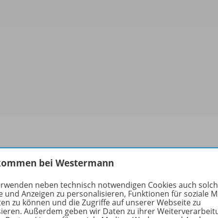
rmationen
kommen bei Westermann
erwenden neben technisch notwendigen Cookies auch solc
e und Anzeigen zu personalisieren, Funktionen für soziale 
ten zu können und die Zugriffe auf unserer Webseite zu
uktnummer
OD1
sieren. Außerdem geben wir Daten zu ihrer Weiterverarbeit