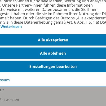
e Partner/-innen für soziale Medien, Werbung und Analysen
n
1
r. Unsere Partner/-innen führen diese Informationen
cherweise mit weiteren Daten zusammen, die Sie ihnen
größe
868
tgestellt haben oder die sie im Rahmen Ihrer Nutzung der D
melt haben. Durch Betätigen des Buttons „Alle akzeptieren
en Sie in diese Datenerhebung gemäß Art. 6 Abs. 1 S. 1 a) D
format
PDF
…
Weiterlesen
Alle akzeptieren
Alle ablehnen
rmann Österreich
Veranstaltungen
Einstellungen bearbeiten
 uns
Webinare
essum
ere
*in werden