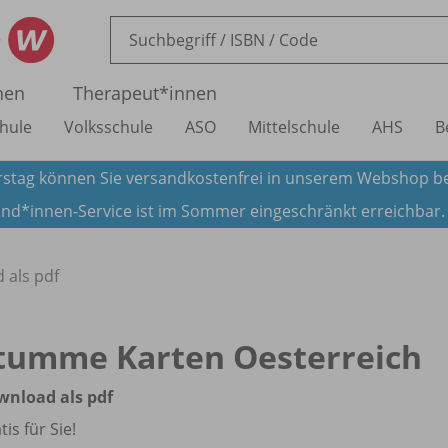
nen
Therapeut*innen
hule
Volksschule
ASO
Mittelschule
AHS
B
stag können Sie versandkostenfrei in unserem Webshop be
nd*innen-Service ist im Sommer eingeschränkt erreichbar
 als pdf
tumme Karten Oesterreich
wnload als pdf
tis für Sie!