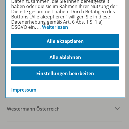
Daten zusammen, die Sie ihnen bereitgestellt
haben oder die sie im Rahmen Ihrer Nutzung der
Dienste gesammelt haben. Durch Betätigen des
Buttons „Alle akzeptieren“ willigen Sie in diese
Sofort profitieren
Datenerhebung gemäß Art. 6 Abs. 1 S. 1 a)
DSGVO ein.
…
Weiterlesen
Zum Newsletter anmelden
Alle akzeptieren
Alle ablehnen
Folgen Sie uns auf Social Media
Einstellungen bearbeiten
Impressum
Westermann Österreich