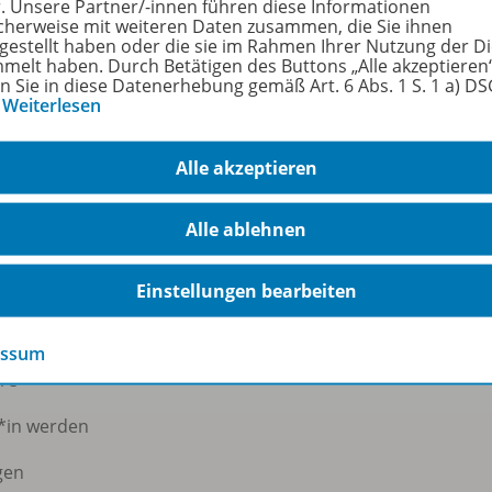
r. Unsere Partner/-innen führen diese Informationen
größe
881
cherweise mit weiteren Daten zusammen, die Sie ihnen
tgestellt haben oder die sie im Rahmen Ihrer Nutzung der D
melt haben. Durch Betätigen des Buttons „Alle akzeptieren
format
PDF
en Sie in diese Datenerhebung gemäß Art. 6 Abs. 1 S. 1 a) D
…
Weiterlesen
Alle akzeptieren
Alle ablehnen
rmann Österreich
Veranstaltungen
Einstellungen bearbeiten
 uns
Webinare
essum
ere
*in werden
gen