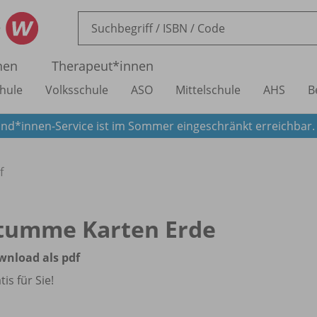
nen
Therapeut*innen
hule
Volksschule
ASO
Mittelschule
AHS
B
nd*innen-Service ist im Sommer eingeschränkt erreichbar
f
tumme Karten Erde
wnload als pdf
tis für Sie!