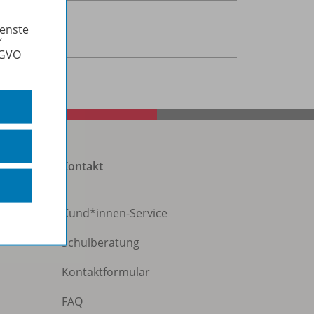
,3 kB
ienste
“
-Dokument
SGVO
Kontakt
Kund*innen-Service
Schulberatung
Kontaktformular
FAQ