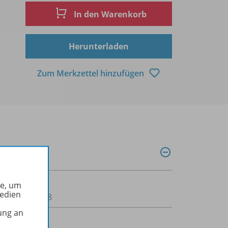
In den Warenkorb
Herunterladen
Zum Merkzettel hinzufügen
he, um
Medien
00160000098
ung an