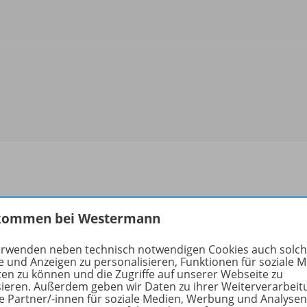
rmationen
kommen bei Westermann
erwenden neben technisch notwendigen Cookies auch solc
e und Anzeigen zu personalisieren, Funktionen für soziale 
uktnummer
OD1
ten zu können und die Zugriffe auf unserer Webseite zu
sieren. Außerdem geben wir Daten zu ihrer Weiterverarbeit
n
1
e Partner/-innen für soziale Medien, Werbung und Analysen