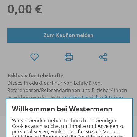
0,00 €
Zum Kauf anmelden
Exklusiv für Lehrkräfte
Dieses Produkt darf nur von Lehrkräften,
Referendaren/Referendarinnen und Erzieher/-innen
erworben werden. Bitte
melden Sie sich mit Ihrem
Benutzerkonto an
.
Willkommen bei Westermann
Wir verwenden neben technisch notwendigen
Cookies auch solche, um Inhalte und Anzeigen zu
personalisieren, Funktionen für soziale Medien
anbieten zu können und die Zugriffe auf unserer