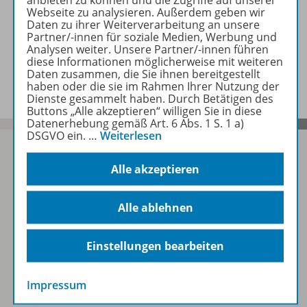
Webseite zu analysieren. Außerdem geben wir
Informationen
Daten zu ihrer Weiterverarbeitung an unsere
Partner/-innen für soziale Medien, Werbung und
Analysen weiter. Unsere Partner/-innen führen
diese Informationen möglicherweise mit weiteren
Beschreibung
Daten zusammen, die Sie ihnen bereitgestellt
haben oder die sie im Rahmen Ihrer Nutzung der
Dienste gesammelt haben. Durch Betätigen des
Buttons „Alle akzeptieren“ willigen Sie in diese
Datenerhebung gemäß Art. 6 Abs. 1 S. 1 a)
DSGVO ein.
…
Weiterlesen
Alle akzeptieren
Sofort profitieren
Alle ablehnen
Zum Newsletter anmelden
Einstellungen bearbeiten
Impressum
Folgen Sie uns auf Social Media