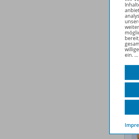
Inhalt
anbie
analy
unser
weite
mögli
berei
gesam
willig
ein.
Impr