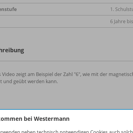
enstufe
1. Schulst
6 Jahre bi
hreibung
 Video zeigt am Beispiel der Zahl "6", wie mit der magnetis
nt und geübt werden kann.
o zu folgenden Werken
kommen bei Westermann
erwenden neben technisch notwendigen Cookies auch solc