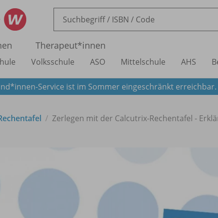
nen
Therapeut*innen
hule
Volksschule
ASO
Mittelschule
AHS
B
nd*innen-Service ist im Sommer eingeschränkt erreichbar
 Rechentafel
Zerlegen mit der Calcutrix-Rechentafel - Erkl