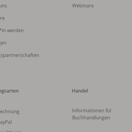
 uns
Webinare
ere
*in werden
gen
gspartnerschaften
ngsarten
Handel
Informationen für
echnung
Buchhandlungen
ayPal