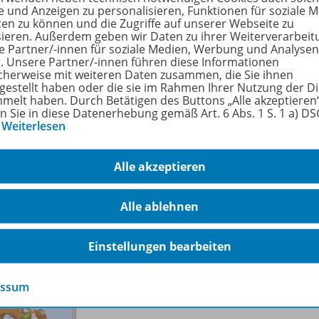
e und Anzeigen zu personalisieren, Funktionen für soziale 
Calcutrix 20
ten zu können und die Zugriffe auf unserer Webseite zu
Magnetische Rechentafel
978-
sieren. Außerdem geben wir Daten zu ihrer Weiterverarbeit
e Partner/-innen für soziale Medien, Werbung und Analysen
r. Unsere Partner/-innen führen diese Informationen
Solange der Vorrat reicht
cherweise mit weiteren Daten zusammen, die Sie ihnen
tgestellt haben oder die sie im Rahmen Ihrer Nutzung der D
melt haben. Durch Betätigen des Buttons „Alle akzeptieren
en Sie in diese Datenerhebung gemäß Art. 6 Abs. 1 S. 1 a) D
…
Weiterlesen
Alle akzeptieren
Alle ablehnen
Calcutrix
Rechnen bis 10 Arbeitsheft
978-
Einstellungen bearbeiten
Solange der Vorrat reicht
essum