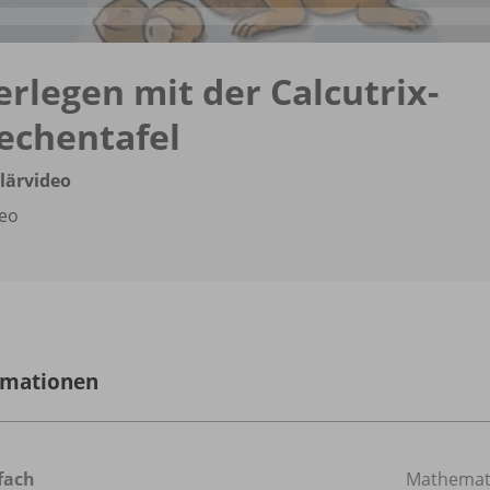
erlegen mit der Calcutrix-
echentafel
lärvideo
eo
rmationen
fach
Mathemat