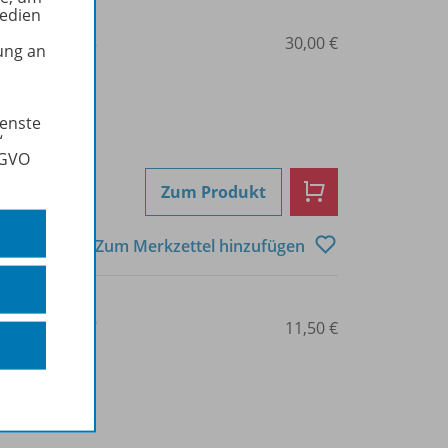
Medien
3-07-210082-3
30,00 €
ung an
ienste
“
SGVO
Zum Produkt
Zum Merkzettel hinzufügen
3-07-210084-7
11,50 €