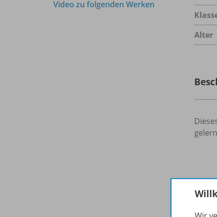
Video zu folgenden Werken
Klass
Alter
Besc
Dieses
geler
Vide
Will
Wir v