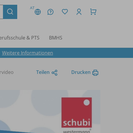
AT
erufsschule & PTS
BMHS
.
Weitere Informationen
ärvideo
Teilen
Drucken