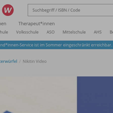
nen
Therapeut*innen
hule
Volksschule
ASO
Mittelschule
AHS
B
nd*innen-Service ist im Sommer eingeschränkt erreichbar
terwürfel
Nikitin Video