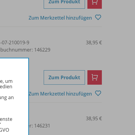
Zum Produkt
Zum Merkzettel hinzufügen
3-07-210019-9
38,95 €
lbuchnummer: 146229
Zum Produkt
he, um
Medien
Zum Merkzettel hinzufügen
ung an
3-07-210024-3
38,95 €
ienste
“
lbuchnummer: 146231
SGVO