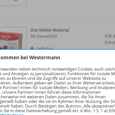
Das Nikitin Material
N5 Geowürfel
978-
Schu
Lieferbar
kommen bei Westermann
erwenden neben technisch notwendigen Cookies auch solc
e und Anzeigen zu personalisieren, Funktionen für soziale 
ten zu können und die Zugriffe auf unserer Webseite zu
sieren. Außerdem geben wir Daten zu ihrer Weiterverarbeit
e Partner/-innen für soziale Medien, Werbung und Analysen
r. Unsere Partner/-innen führen diese Informationen
Das Nikitin Material
cherweise mit weiteren Daten zusammen, die Sie ihnen
N10 Matrici
978-
tgestellt haben oder die sie im Rahmen Ihrer Nutzung der D
melt haben. Durch Betätigen des Buttons „Alle akzeptieren
Schu
en Sie in diese Datenerhebung gemäß Art. 6 Abs. 1 S. 1 a) D
Lieferbar