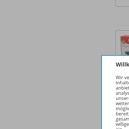
Will
Wir v
Inhalt
anbie
analy
unser
weite
mögli
berei
gesam
willig