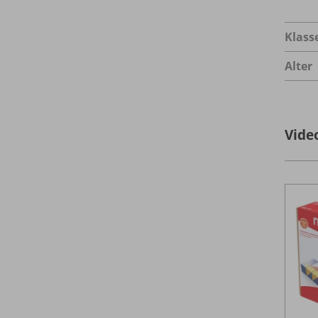
Klass
Alter
Vide