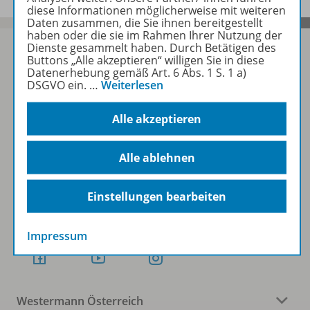
diese Informationen möglicherweise mit weiteren
Daten zusammen, die Sie ihnen bereitgestellt
haben oder die sie im Rahmen Ihrer Nutzung der
Dienste gesammelt haben. Durch Betätigen des
Buttons „Alle akzeptieren“ willigen Sie in diese
Datenerhebung gemäß Art. 6 Abs. 1 S. 1 a)
DSGVO ein.
…
Weiterlesen
Sofort profitieren
Alle akzeptieren
Zum Newsletter anmelden
Alle ablehnen
Einstellungen bearbeiten
Folgen Sie uns auf Social Media
Impressum
Westermann Österreich