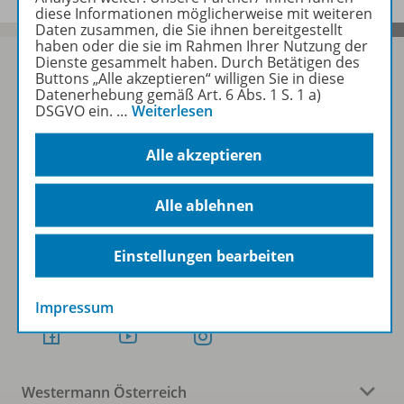
diese Informationen möglicherweise mit weiteren
Daten zusammen, die Sie ihnen bereitgestellt
haben oder die sie im Rahmen Ihrer Nutzung der
Dienste gesammelt haben. Durch Betätigen des
Buttons „Alle akzeptieren“ willigen Sie in diese
Datenerhebung gemäß Art. 6 Abs. 1 S. 1 a)
DSGVO ein.
…
Weiterlesen
Sofort profitieren
Alle akzeptieren
Zum Newsletter anmelden
Alle ablehnen
Einstellungen bearbeiten
Folgen Sie uns auf Social Media
Impressum
Westermann Österreich