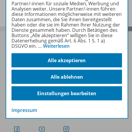
Partner/-innen für soziale Medien, Werbung und
Video zu folgenden Werken
Analysen weiter. Unsere Partner/-innen führen
diese Informationen möglicherweise mit weiteren
Daten zusammen, die Sie ihnen bereitgestellt
haben oder die sie im Rahmen Ihrer Nutzung der
Dienste gesammelt haben. Durch Betätigen des
Buttons „Alle akzeptieren“ willigen Sie in diese
Datenerhebung gemäß Art. 6 Abs. 1 S. 1 a)
DSGVO ein.
…
Weiterlesen
Sofort profitieren
Alle akzeptieren
Zum Newsletter anmelden
Alle ablehnen
Einstellungen bearbeiten
Folgen Sie uns auf Social Media
Impressum