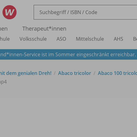
nen
Therapeut*innen
hule
Volksschule
ASO
Mittelschule
AHS
B
nd*innen-Service ist im Sommer eingeschränkt erreichbar
it dem genialen Dreh!
Abaco tricolor
Abaco 100 tricolo
mp4