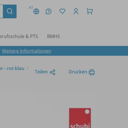
AT
erufsschule & PTS
BMHS
.
Weitere Informationen
r - rot-blau
Teilen
Drucken