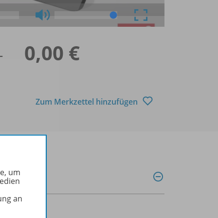
_
0,00 €
Zum Merkzettel hinzufügen
he, um
Medien
ung an