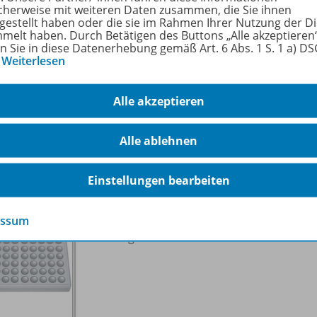
fach
Mathematik
cherweise mit weiteren Daten zusammen, die Sie ihnen
tgestellt haben oder die sie im Rahmen Ihrer Nutzung der D
enstufe
2. Schulstufe bis 3. Schu
melt haben. Durch Betätigen des Buttons „Alle akzeptieren
en Sie in diese Datenerhebung gemäß Art. 6 Abs. 1 S. 1 a) D
7 Jahre bis 8 Jahre
…
Weiterlesen
Alle akzeptieren
o zu folgenden Werken
Alle ablehnen
Einstellungen bearbeiten
Abaco 100 tricolor
rot-blau
8302
essum
Solange der Vorrat reicht