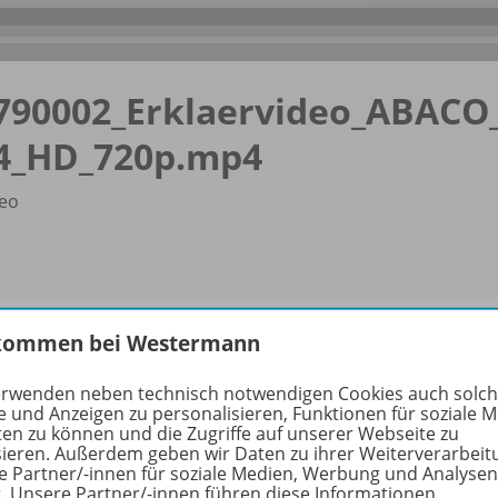
790002_
Erklaervideo_
ABACO
4_
HD_
720p.mp4
eo
kommen bei Westermann
erwenden neben technisch notwendigen Cookies auch solc
rmationen
e und Anzeigen zu personalisieren, Funktionen für soziale 
ten zu können und die Zugriffe auf unserer Webseite zu
sieren. Außerdem geben wir Daten zu ihrer Weiterverarbeit
e Partner/-innen für soziale Medien, Werbung und Analysen
r. Unsere Partner/-innen führen diese Informationen