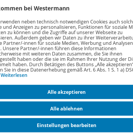
größe
2,2 MB
kommen bei Westermann
format
PDF-Dokument
erwenden neben technisch notwendigen Cookies auch solc
e und Anzeigen zu personalisieren, Funktionen für soziale 
ten zu können und die Zugriffe auf unserer Webseite zu
sieren. Außerdem geben wir Daten zu ihrer Weiterverarbeit
e Partner/-innen für soziale Medien, Werbung und Analysen
hreibung
r. Unsere Partner/-innen führen diese Informationen
cherweise mit weiteren Daten zusammen, die Sie ihnen
tgestellt haben oder die sie im Rahmen Ihrer Nutzung der D
melt haben. Durch Betätigen des Buttons „Alle akzeptieren
en Sie in diese Datenerhebung gemäß Art. 6 Abs. 1 S. 1 a) D
FONS Rechenpuzzle „ALFONS hat Ferien“
lösen die Kinde
…
Weiterlesen
 dabei Schritt für Schritt das Ferienmotiv bzw. die Lösung
ntriert und in Ruhe mit den Rechenwegen auseinanderzuse
Alle akzeptieren
eignet für Kinder, die eine zusätzliche Herausforderung s
ers in der Zeit vor den Ferien.
Alle ablehnen
Einstellungen bearbeiten