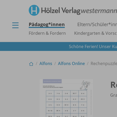
Pädagog*innen
Eltern/
Schüler*in
Fördern & Fordern
Kindergarten & Vorsc
Schöne Ferien! Unser Ku
Alfons
Alfons Online
Rechenpuzzl
R
Gra