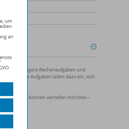
he, um
Medien
ung an
ienste
“
SGVO
r etwas kniffligere Rechenaufgaben und
 zusammen. Die Aufgaben laden dazu ein, sich
tzen.
uchen oder ihr Können vertiefen möchten –