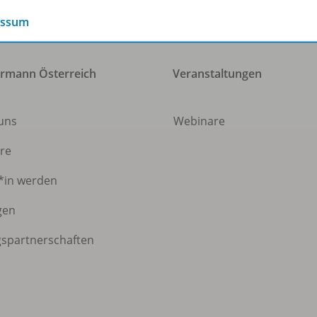
essum
rmann Österreich
Veranstaltungen
 uns
Webinare
ere
*in werden
gen
gspartnerschaften