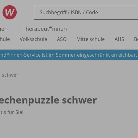
nen
Therapeut*innen
hule
Volksschule
ASO
Mittelschule
AHS
B
nd*innen-Service ist im Sommer eingeschränkt erreichbar
e schwer
echenpuzzle schwer
tis für Sie!