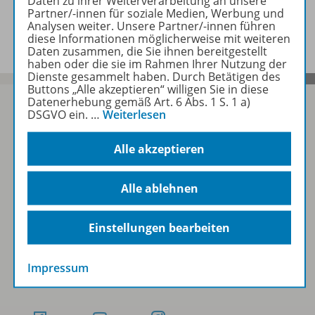
Daten zu ihrer Weiterverarbeitung an unsere
Partner/-innen für soziale Medien, Werbung und
Video zu folgenden Werken
Analysen weiter. Unsere Partner/-innen führen
diese Informationen möglicherweise mit weiteren
Daten zusammen, die Sie ihnen bereitgestellt
haben oder die sie im Rahmen Ihrer Nutzung der
Dienste gesammelt haben. Durch Betätigen des
Buttons „Alle akzeptieren“ willigen Sie in diese
Datenerhebung gemäß Art. 6 Abs. 1 S. 1 a)
DSGVO ein.
…
Weiterlesen
Sofort profitieren
Alle akzeptieren
Alle ablehnen
Zum Newsletter anmelden
Einstellungen bearbeiten
Folgen Sie uns auf Social Media
Impressum