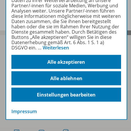
Daten zu ihrer Weiterverarbeitung an unsere
Partner/-innen für soziale Medien, Werbung und
Video zu folgenden Werken
Analysen weiter. Unsere Partner/-innen führen
diese Informationen möglicherweise mit weiteren
Daten zusammen, die Sie ihnen bereitgestellt
haben oder die sie im Rahmen Ihrer Nutzung der
Dienste gesammelt haben. Durch Betätigen des
Buttons „Alle akzeptieren“ willigen Sie in diese
Datenerhebung gemäß Art. 6 Abs. 1 S. 1 a)
DSGVO ein.
…
Weiterlesen
Sofort profitieren
Alle akzeptieren
Alle ablehnen
Zum Newsletter anmelden
Einstellungen bearbeiten
Folgen Sie uns auf Social Media
Impressum