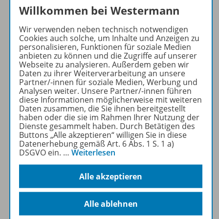
Willkommen bei Westermann
Sofort profitieren
Wir verwenden neben technisch notwendigen
Cookies auch solche, um Inhalte und Anzeigen zu
personalisieren, Funktionen für soziale Medien
anbieten zu können und die Zugriffe auf unserer
Zum Newsletter anmelden
Webseite zu analysieren. Außerdem geben wir
Daten zu ihrer Weiterverarbeitung an unsere
Partner/-innen für soziale Medien, Werbung und
Analysen weiter. Unsere Partner/-innen führen
diese Informationen möglicherweise mit weiteren
Daten zusammen, die Sie ihnen bereitgestellt
Folgen Sie uns auf Social Media
haben oder die sie im Rahmen Ihrer Nutzung der
Dienste gesammelt haben. Durch Betätigen des
Buttons „Alle akzeptieren“ willigen Sie in diese
Datenerhebung gemäß Art. 6 Abs. 1 S. 1 a)
DSGVO ein.
…
Weiterlesen
Alle akzeptieren
Westermann Österreich
Alle ablehnen