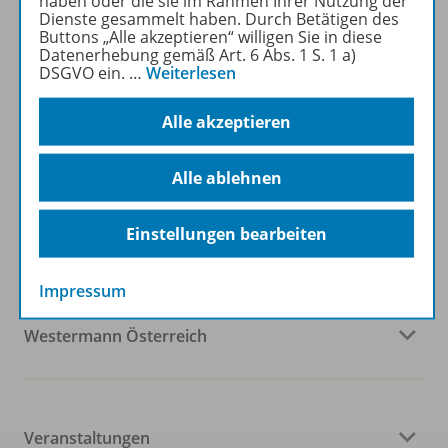
haben oder die sie im Rahmen Ihrer Nutzung der
Dienste gesammelt haben. Durch Betätigen des
Sofort profitieren
Buttons „Alle akzeptieren“ willigen Sie in diese
Datenerhebung gemäß Art. 6 Abs. 1 S. 1 a)
DSGVO ein.
…
Weiterlesen
Zum Newsletter anmelden
Alle akzeptieren
Alle ablehnen
Folgen Sie uns auf Social Media
Einstellungen bearbeiten
Impressum
Westermann Österreich
Veranstaltungen