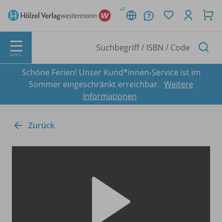
AT
MENÜ
Schöne Ferien! Unser Kund*innen-Service ist im
Sommer eingeschränkt erreichbar.
Weitere
Informationen
Zurück