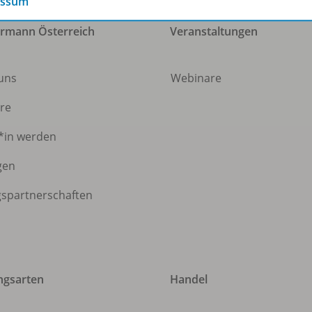
essum
rmann Österreich
Veranstaltungen
 uns
Webinare
ere
*in werden
gen
gspartnerschaften
ngsarten
Handel