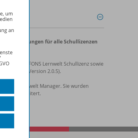
he, um
Medien
ung an
d Verbesserungen für alle Schullizenzen
ienste
“
SGVO
e der Reihe ALFONS Lernwelt Schullizenz sowie
en Stand (Version 2.0.5).
elt und Lernwelt Manager. Sie wurden
tionen erweitert.