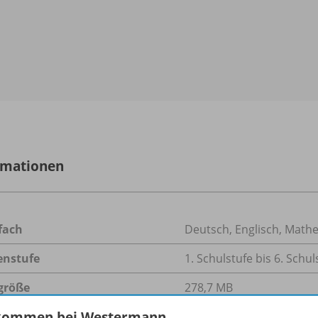
rmationen
fach
Deutsch
,
Englisch
,
Mathe
enstufe
1. Schulstufe bis 6. Schul
größe
278,7 MB
kommen bei Westermann