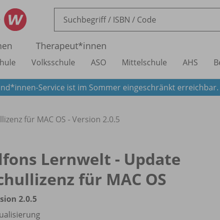
nen
Therapeut*innen
hule
Volksschule
ASO
Mittelschule
AHS
B
nd*innen-Service ist im Sommer eingeschränkt erreichbar
lizenz für MAC OS - Version 2.0.5
lfons Lernwelt - Update
chullizenz für MAC OS
sion 2.0.5
ualisierung