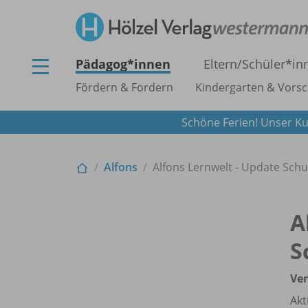
Pädagog*innen
Eltern/
Schüler*in
Fördern & Fordern
Kindergarten & Vorsc
Schöne Ferien! Unser Ku
Alfons
Alfons Lernwelt - Update Schul
A
S
Ver
Akt