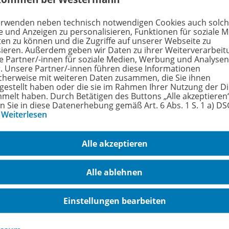
erwenden neben technisch notwendigen Cookies auch solc
hreibung
e und Anzeigen zu personalisieren, Funktionen für soziale 
ten zu können und die Zugriffe auf unserer Webseite zu
sieren. Außerdem geben wir Daten zu ihrer Weiterverarbeit
e Partner/-innen für soziale Medien, Werbung und Analysen
r. Unsere Partner/-innen führen diese Informationen
LFONS-Team stellt ein Update mit vielen Neuigkeiten un
cherweise mit weiteren Daten zusammen, die Sie ihnen
eihe ALFONS Lernwelt bereit.
tgestellt haben oder die sie im Rahmen Ihrer Nutzung der D
melt haben. Durch Betätigen des Buttons „Alle akzeptieren
en Sie in diese Datenerhebung gemäß Art. 6 Abs. 1 S. 1 a) D
date (ca. 300 MB) aktualisiert alle installierten Programm
…
Weiterlesen
S Lernwelt Manager und ALFONS Datenserver auf den neuest
date enthalten sind auch die Handbücher für ALFONS Lernw
Alle akzeptieren
tändig überarbeitet und um die Beschreibung der neuen Funk
Alle ablehnen
Einstellungen bearbeiten