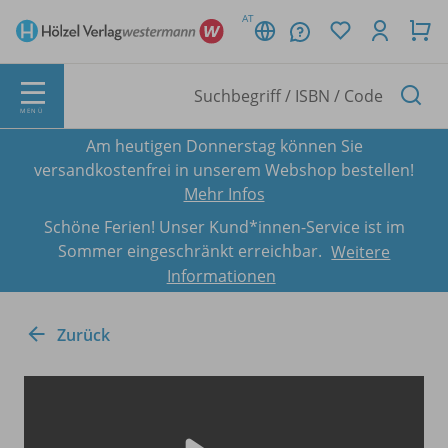
AT
MENÜ
Am heutigen Donnerstag können Sie
versandkostenfrei in unserem Webshop bestellen!
Mehr Infos
Schöne Ferien! Unser Kund*innen-Service ist im
Sommer eingeschränkt erreichbar.
Weitere
Informationen
Zurück