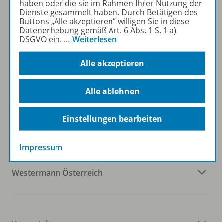
haben oder die sie im Rahmen Ihrer Nutzung der
Dienste gesammelt haben. Durch Betätigen des
Sofort profitieren
Buttons „Alle akzeptieren“ willigen Sie in diese
Datenerhebung gemäß Art. 6 Abs. 1 S. 1 a)
DSGVO ein.
…
Weiterlesen
Zum Newsletter anmelden
Alle akzeptieren
Alle ablehnen
Folgen Sie uns auf Social Media
Einstellungen bearbeiten
Impressum
Westermann Österreich