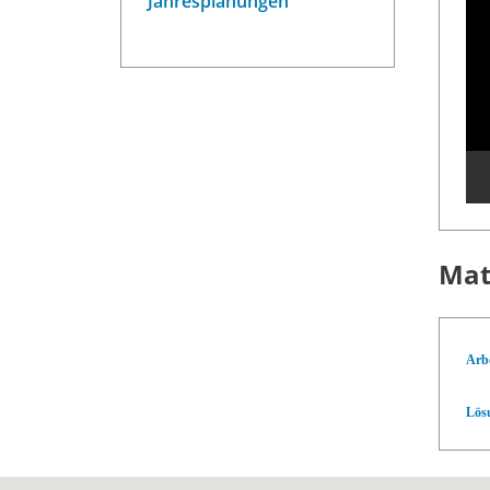
Jahresplanungen
Mat
Arbe
Lös