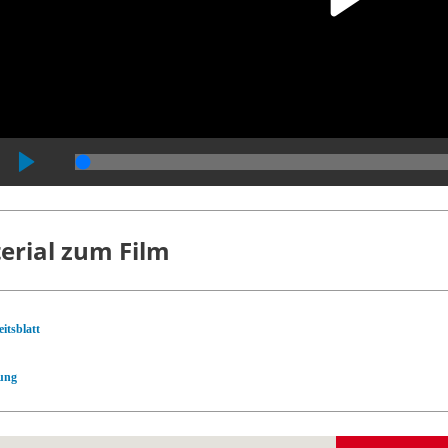
erial zum Film
itsblatt
ung