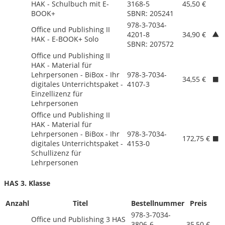
HAK - Schulbuch mit E-
3168-5
45,50 €
BOOK+
SBNR: 205241
978-3-7034-
Office und Publishing II
4201-8
34,90 €
HAK - E-BOOK+ Solo
SBNR: 207572
Office und Publishing II
HAK - Material für
Lehrpersonen - BiBox - Ihr
978-3-7034-
34,55 €
digitales Unterrichtspaket -
4107-3
Einzellizenz für
Lehrpersonen
Office und Publishing II
HAK - Material für
Lehrpersonen - BiBox - Ihr
978-3-7034-
172,75 €
digitales Unterrichtspaket -
4153-0
Schullizenz für
Lehrpersonen
HAS 3. Klasse
Anzahl
Titel
Bestellnummer
Preis
978-3-7034-
Office und Publishing 3 HAS
3806-6
35,50 €