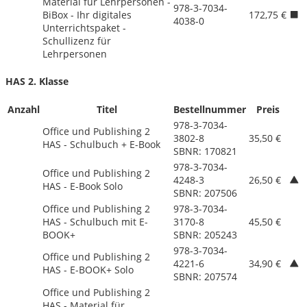
Material für Lehrpersonen -
978-3-7034-
BiBox - Ihr digitales
172,75 €
4038-0
Unterrichtspaket -
Schullizenz für
Lehrpersonen
HAS 2. Klasse
Anzahl
Titel
Bestellnummer
Preis
978-3-7034-
Office und Publishing 2
3802-8
35,50 €
HAS - Schulbuch + E-Book
SBNR: 170821
978-3-7034-
Office und Publishing 2
4248-3
26,50 €
HAS - E-Book Solo
SBNR: 207506
Office und Publishing 2
978-3-7034-
HAS - Schulbuch mit E-
3170-8
45,50 €
BOOK+
SBNR: 205243
978-3-7034-
Office und Publishing 2
4221-6
34,90 €
HAS - E-BOOK+ Solo
SBNR: 207574
Office und Publishing 2
HAS - Material für