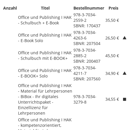
Anzahl
Titel
Bestellnummer
Preis
978-3-7034-
Office und Publishing I HAK
2559-2
35,50 €
- Schulbuch + E-Book
SBNR: 170437
978-3-7034-
Office und Publishing I HAK
4263-6
26,50 €
- E-Book Solo
SBNR: 207504
978-3-7034-
Office und Publishing I HAK
2885-2
45,50 €
- Schulbuch mit E-BOOK+
SBNR: 200407
978-3-7034-
Office und Publishing I HAK
4211-7
34,90 €
- E-BOOK+ Solo
SBNR: 207560
Office und Publishing I HAK
- Material für Lehrpersonen
- BiBox - Ihr digitales
978-3-7034-
34,55 €
Unterrichtspaket -
3279-8
Einzellizenz für
Lehrpersonen
Office und Publishing I HAK
- kompetenzorientiert,