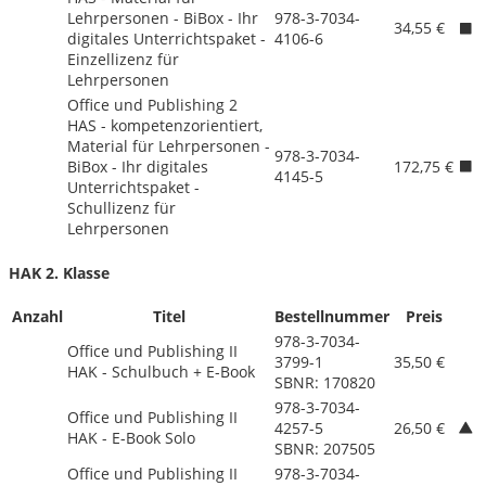
Lehrpersonen - BiBox - Ihr
978-3-7034-
34,55 €
digitales Unterrichtspaket -
4106-6
Einzellizenz für
Lehrpersonen
Office und Publishing 2
HAS - kompetenzorientiert,
Material für Lehrpersonen -
978-3-7034-
BiBox - Ihr digitales
172,75 €
4145-5
Unterrichtspaket -
Schullizenz für
Lehrpersonen
HAK 2. Klasse
Anzahl
Titel
Bestellnummer
Preis
978-3-7034-
Office und Publishing II
3799-1
35,50 €
HAK - Schulbuch + E-Book
SBNR: 170820
978-3-7034-
Office und Publishing II
4257-5
26,50 €
HAK - E-Book Solo
SBNR: 207505
Office und Publishing II
978-3-7034-