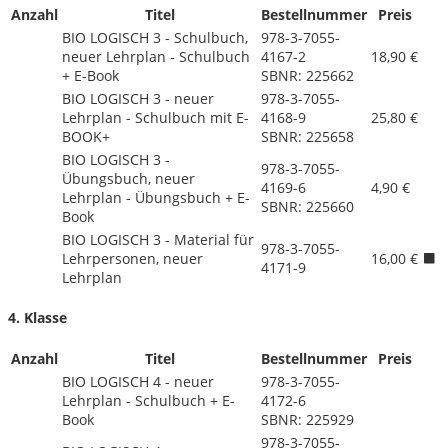
Anzahl
Titel
Bestellnummer
Preis
BIO LOGISCH 3 - Schulbuch,
978-3-7055-
neuer Lehrplan - Schulbuch
4167-2
18,90 €
+ E-Book
SBNR: 225662
BIO LOGISCH 3 - neuer
978-3-7055-
Lehrplan - Schulbuch mit E-
4168-9
25,80 €
BOOK+
SBNR: 225658
BIO LOGISCH 3 -
978-3-7055-
Übungsbuch, neuer
4169-6
4,90 €
Lehrplan - Übungsbuch + E-
SBNR: 225660
Book
BIO LOGISCH 3 - Material für
978-3-7055-
Lehrpersonen, neuer
16,00 €
4171-9
Lehrplan
4. Klasse
Anzahl
Titel
Bestellnummer
Preis
BIO LOGISCH 4 - neuer
978-3-7055-
Lehrplan - Schulbuch + E-
4172-6
Book
SBNR: 225929
978-3-7055-