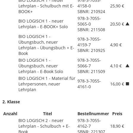
BIO LOGISCH 1 - neuer
978-3-7055-
Lehrplan - Schulbuch mit E-
4158-0
25,90 €
BOOK+
SBNR: 210924
978-3-7055-
BIO LOGISCH 1 - neuer
5065-0
20,50 €
Lehrplan - E-BOOK+ Solo
SBNR: 211508
BIO LOGISCH 1 -
978-3-7055-
Übungsbuch, neuer
4159-7
4,90 €
Lehrplan - Übungsbuch + E-
SBNR: 210925
Book
BIO LOGISCH 1 -
978-3-7055-
Übungsbuch, neuer
5066-7
4,10 €
Lehrplan - E-Book Solo
SBNR: 211509
BIO LOGISCH 1 - Material für
978-3-7055-
Lehrpersonen, neuer
16,00 €
4161-0
Lehrplan
2. Klasse
Anzahl
Titel
Bestellnummer
Preis
BIO LOGISCH 2 - neuer
978-3-7055-
Lehrplan - Schulbuch + E-
4162-7
18,90 €
Book
SBNR: 221307